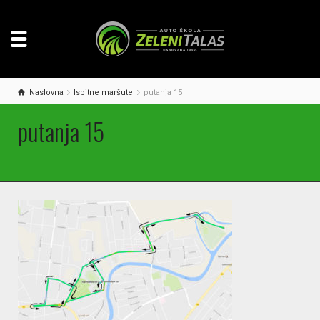
Naslovna
Ispitne maršute
putanja 15
putanja 15