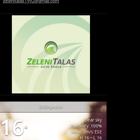
zelenitalas1992@gmail.com
ZRENJANIN
16
clear sky
humidity: 100%
°
wind: 1m/s ESE
H 16 • L 16