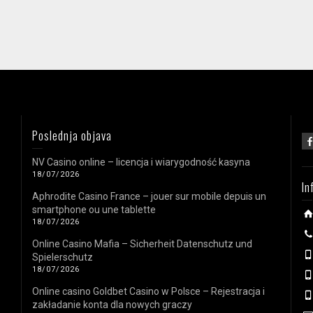
Poslednja objava
NV Casino online – licencja i wiarygodność kasyna
18/07/2026
In
Aphrodite Casino France – jouer sur mobile depuis un
smartphone ou une tablette
18/07/2026
Online Casino Mafia – Sicherheit Datenschutz und
Spielerschutz
18/07/2026
Online casino Goldbet Casino w Polsce – Rejestracja i
zakładanie konta dla nowych graczy