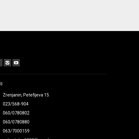
fo
Zrenjanin, Petefijeva 15
023/568-904
060/0780802
060/0780880
063/7000159