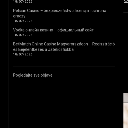
18/07/2026
Pelican Casino – bezpieczeństwo, licencja i ochrona
graczy
18/07/2026
Vodka онлайн казино – официальный сайт
18/07/2026
BetMatch Online Casino Magyarországon – Regisztráció
és Bejelentkezés a Játékosfiókba
18/07/2026
Pogledajte sve objave