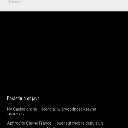
Razno
Poslednja objava
NV Casino online – licencja i wiarygodność kasyna
18/07/2026
Aphrodite Casino France – jouer sur mobile depuis un