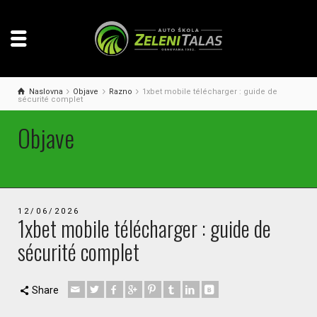
Naslovna
Objave
Razno
1xbet mobile télécharger : guide de
sécurité complet
Objave
12/06/2026
1xbet mobile télécharger : guide de
sécurité complet
Share