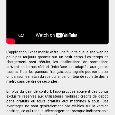
L’application 1xbet mobile offre une fluidité que le site web ne
peut pas toujours garantir sur un petit écran. Les temps de
chargement sont réduits, les notifications de promotions
arrivent en temps réel et l’interface est adaptée aux gestes
tactiles. Pour les parieurs français, cela signifie pouvoir placer
un pari sur le match du soir ou lancer un tour de roulette dès le
métro sans perdre de secondes.
En plus du gain de confort, l’app propose souvent des bonus
exclusifs réservés aux utilisateurs mobiles : crédits de dépôt,
paris gratuits ou tours gratuits aux machines à sous. Ces
avantages ne sont généralement pas visibles sur la version
desktop, ce qui rend le téléchargement presque indispensable