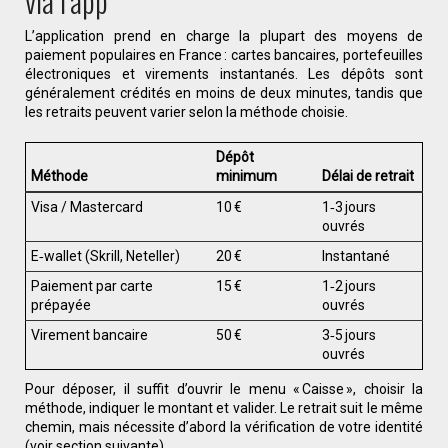
via l’app
L’application prend en charge la plupart des moyens de
paiement populaires en France : cartes bancaires, portefeuilles
électroniques et virements instantanés. Les dépôts sont
généralement crédités en moins de deux minutes, tandis que
les retraits peuvent varier selon la méthode choisie.
Dépôt
Méthode
minimum
Délai de retrait
Visa / Mastercard
10 €
1‑3 jours
ouvrés
E‑wallet (Skrill, Neteller)
20 €
Instantané
Paiement par carte
15 €
1‑2 jours
prépayée
ouvrés
Virement bancaire
50 €
3‑5 jours
ouvrés
Pour déposer, il suffit d’ouvrir le menu « Caisse », choisir la
méthode, indiquer le montant et valider. Le retrait suit le même
chemin, mais nécessite d’abord la vérification de votre identité
(voir section suivante).