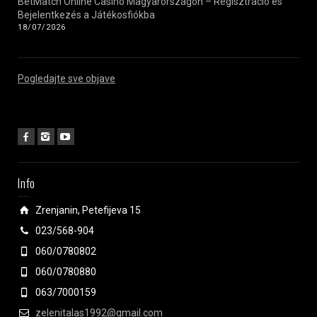
BetMatch Online Casino Magyarországon – Regisztráció és
Bejelentkezés a Játékosfiókba
18/07/2026
Pogledajte sve objave
Info
Zrenjanin, Petefijeva 15
023/568-904
060/0780802
060/0780880
063/7000159
zelenitalas1992@gmail.com