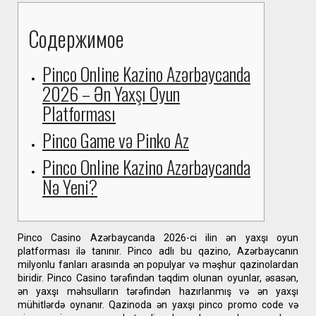
Содержимое
Pinco Online Kazino Azərbaycanda
2026 – Ən Yaxşı Oyun
Platforması
Pinco Game və Pinko Az
Pinco Online Kazino Azərbaycanda
Nə Yeni?
Pinco Casino Azərbaycanda 2026-ci ilin ən yaxşı oyun
platforması ilə tanınır. Pinco adlı bu qazino, Azərbaycanın
milyonlu fanları arasında ən populyar və məşhur qazinolardan
biridir. Pinco Casino tərəfindən təqdim olunan oyunlar, əsasən,
ən yaxşı məhsulların tərəfindən hazırlanmış və ən yaxşı
mühitlərdə oynanır. Qazinoda ən yaxşı pinco promo code və