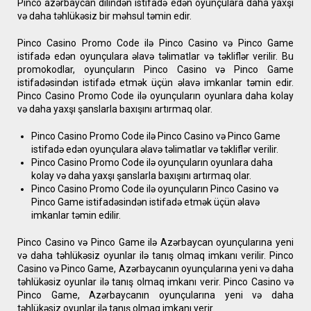
Pinco azərbaycan dilindən istifadə edən oyunçulara daha yaxşı
və daha təhlükəsiz bir məhsul təmin edir.
Pinco Casino Promo Code ilə Pinco Casino və Pinco Game
istifadə edən oyunçulara əlavə təlimatlar və təkliflər verilir. Bu
promokodlar, oyunçuların Pinco Casino və Pinco Game
istifadəsindən istifadə etmək üçün əlavə imkanlar təmin edir.
Pinco Casino Promo Code ilə oyunçuların oyunlara daha kolay
və daha yaxşı şanslarla baxışını artırmaq olar.
Pinco Casino Promo Code ilə Pinco Casino və Pinco Game
istifadə edən oyunçulara əlavə təlimatlar və təkliflər verilir.
Pinco Casino Promo Code ilə oyunçuların oyunlara daha
kolay və daha yaxşı şanslarla baxışını artırmaq olar.
Pinco Casino Promo Code ilə oyunçuların Pinco Casino və
Pinco Game istifadəsindən istifadə etmək üçün əlavə
imkanlar təmin edilir.
Pinco Casino və Pinco Game ilə Azərbaycan oyunçularına yeni
və daha təhlükəsiz oyunlar ilə tanış olmaq imkanı verilir. Pinco
Casino və Pinco Game, Azərbaycanın oyunçularına yeni və daha
təhlükəsiz oyunlar ilə tanış olmaq imkanı verir. Pinco Casino və
Pinco Game, Azərbaycanın oyunçularına yeni və daha
təhlükəsiz oyunlar ilə tanış olmaq imkanı verir.