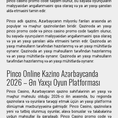
pinco casino promo code təqdim olunur, bu sayədə oyunçuların
maliyyəsidən əngəllənməsini qısa olaraq və ya ən yaxşı şansları
əldə etməsini təmin edir.
Pinco adlı qazino, Azərbaycanın milyonlu fanları arasında ən
populyar və məşhur qazinolardan biridir. Qazinoda ən yaxşı
pinco promo code və pinco casino promo code təqdim olunur,
bu sayədə oyunçuların maliyyəsidən əngəllənməsini qısa olaraq
və ya ən yaxşı şansları əldə etməsini təmin edir. Qazinoda ən
yaxşı məhsulların tərəfindən hazırlanmış və ən yaxşı mühitlərdə
oynanır. Qazinoda ən yaxşı məhsulların tərəfindən hazırlanmış
və ən yaxşı mühitlərdə oynanır. Qazinoda ən yaxşı məhsulların
tərəfindən hazırlanmış və ən yaxşı mühitlərdə oynanır.
Pinco Online Kazino Azərbaycanda
2026 – Ən Yaxşı Oyun Platforması
Pinco Casino, Azərbaycanın qazino səhifələrinin ən yaxşı və
məşhur məhsulu olduğu 2026-cı ilin əsasında, bu regionda
qazinolara və oyunlara tərəqqi etmək üçün ən yaxşı platforma
dönüşmək məcburiyyəsinə gəlmişdir. Pinco Casino, qazinolara
yeni və tətbiq olunmuş oyunlar, əlavə bonuslar və tələbələrinə
uyğun məhsullar ilə qarşılaşıb. Pinco Casino promo code və